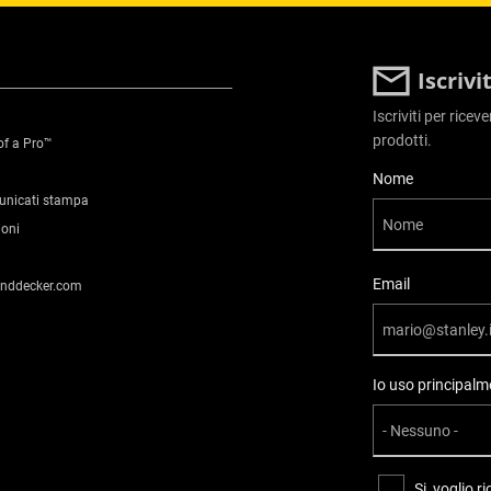
Iscriv
Iscriviti per ricev
prodotti.
of a Pro™
User Details
Nome
municati stampa
ioni
Email
anddecker.com
Io uso principalme
Si, voglio 