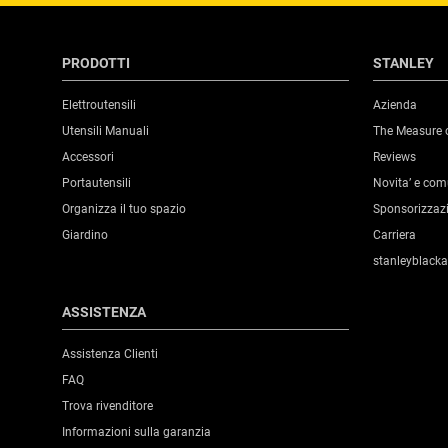
PRODOTTI
STANLEY
Elettroutensili
Azienda
Utensili Manuali
The Measure 
Accessori
Reviews
Portautensili
Novita’ e co
Organizza il tuo spazio
Sponsorizzaz
Giardino
Carriera
stanleyblack
ASSISTENZA
Assistenza Clienti
FAQ
Trova rivenditore
Informazioni sulla garanzia