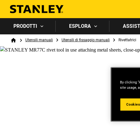
PRODOTTI
ESPLORA
ASSIST
Breadcrumb
Utensili manuali
Utensili di fissaggio manuali
Rivettatrici
Home
By clicking “
site usage, a
Cookies