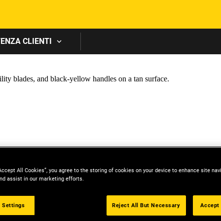
Skip to main content
ENZA CLIENTI
Accept All Cookies”, you agree to the storing of cookies on your device to enhance site nav
nd assist in our marketing efforts.
 Settings
Reject All But Necessary
Accept 