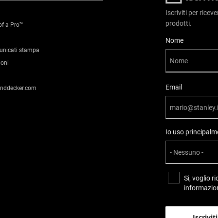
Iscriviti per ricev
prodotti.
of a Pro™
User Details
Nome
municati stampa
ioni
Email
anddecker.com
Io uso principalme
Si, voglio 
informazion