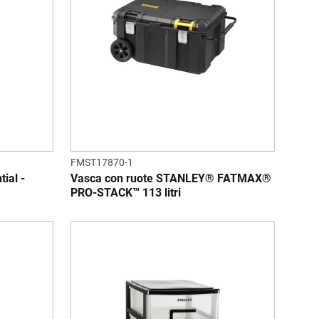
FMST17870-1
ial -
Vasca con ruote STANLEY® FATMAX®
PRO-STACK™ 113 litri