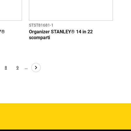
STST81681-1
EY®
Organizer STANLEY® 14 in 22
scomparti
…
8
9
ge
Page
Page