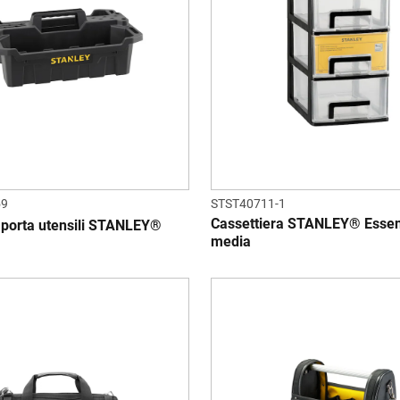
59
STST40711-1
Cassettiera STANLEY® Essent
 porta utensili STANLEY®
media