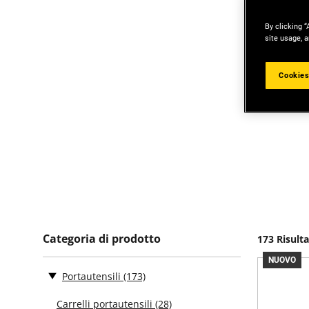
By clicking “
site usage, a
Cookies
Categoria di prodotto
173 Risulta
NUOVO
Portautensili
(173)
Carrelli portautensili
(28)