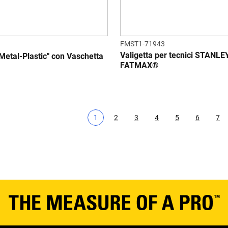
FMST1-71943
Valigetta per tecnici STANL
Metal-Plastic" con Vaschetta
FATMAX®
1
2
3
4
5
6
7
Pagina corrente
Page
Page
Page
Page
Page
Pa