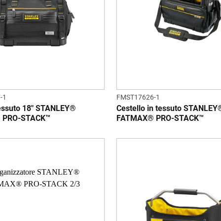
-1
FMST17626-1
tessuto 18" STANLEY®
Cestello in tessuto STANLEY
 PRO-STACK™
FATMAX® PRO-STACK™