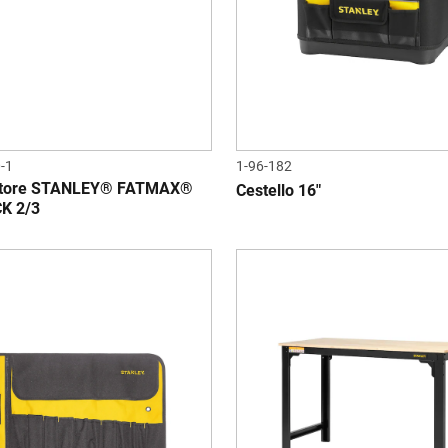
-1
1-96-182
atore STANLEY® FATMAX®
Cestello 16"
K 2/3