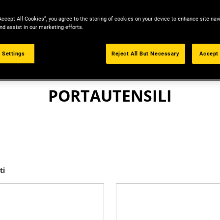
Accept All Cookies”, you agree to the storing of cookies on your device to enhance site nav
nd assist in our marketing efforts.
 Settings
Reject All But Necessary
Accept 
PRODOTTI
PORTAUTENSILI
ti