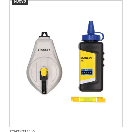
NUOVO
STHT47111-0