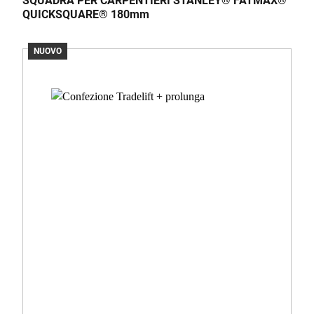
SQUADRA PER CARPENTIERI STANLEY® FATMAX®
QUICKSQUARE® 180mm
NUOVO