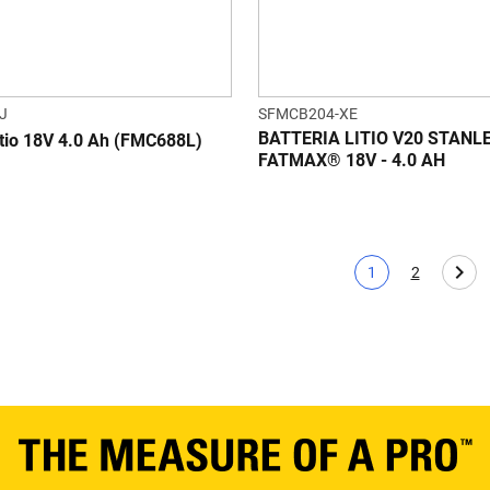
J
SFMCB204-XE
BATTERIA LITIO V20 STANL
itio 18V 4.0 Ah (FMC688L)
FATMAX® 18V - 4.0 AH
1
2
Pagina corrente
Page