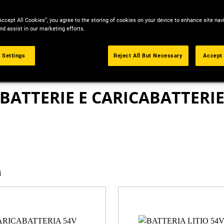
Accept All Cookies”, you agree to the storing of cookies on your device to enhance site nav
nd assist in our marketing efforts.
 Settings
Reject All But Necessary
Accept 
ACCESSORI
BATTERIE E CARICABATTERI
i