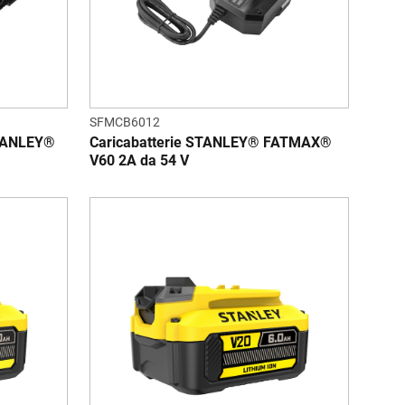
SFMCB6012
STANLEY®
Caricabatterie STANLEY® FATMAX®
V60 2A da 54 V