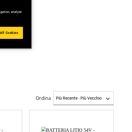
igation, analyze
All Cookies
E
Ordina