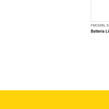
FMC688L-X
Batteria L