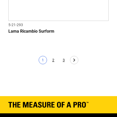
5-21-293
Lama Ricambio Surform
1
2
3
Pagina corrente
Page
Page