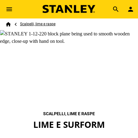
Skip to main content
Breadcrumb
Search
Scalpelli, lime e raspe
Home
SCALPELLI, LIME E RASPE
LIME E SURFORM