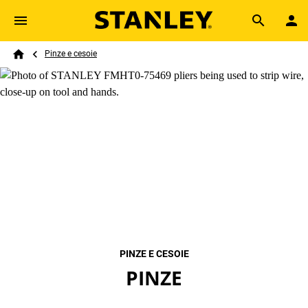
Skip to main content
Breadcrumb
Search
Pinze e cesoie
Home
PINZE E CESOIE
PINZE