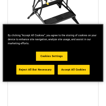
By clicking “Accept All Cookies”, you agree to the storing of cookies on your
device to enhance site navigation, analyze site usage, and assist in our
marketing efforts.
Cookies Settings
STST83800-1
Banco da lavoro STANLEY® a doppia altezza
Reject All But Necessary
Accept All Cookies