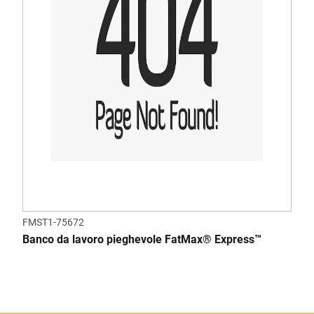
FMST1-75672
Banco da lavoro pieghevole FatMax® Express™