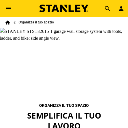
Skip to main content
Breadcrumb
Search
Organizza il tuo spazio
Home
ORGANIZZA IL TUO SPAZIO
SEMPLIFICA IL TUO
LAVORO