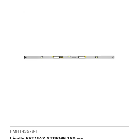
FMHT43678-1
Livella FATMAX XTREME 180 cm