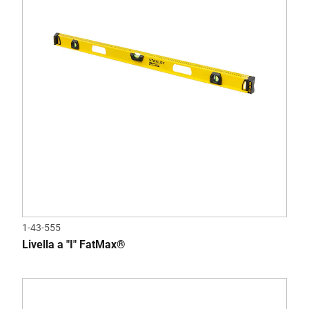
1-43-555
Livella a "I" FatMax®