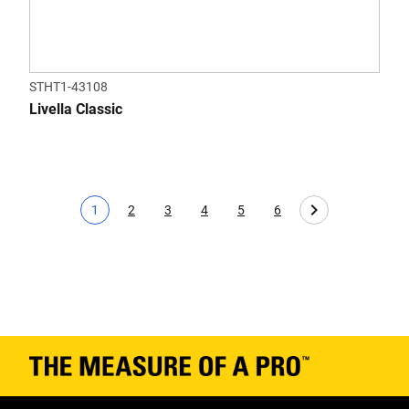
STHT1-43108
Livella Classic
1
2
3
4
5
6
Pagina corrente
Page
Page
Page
Page
Page