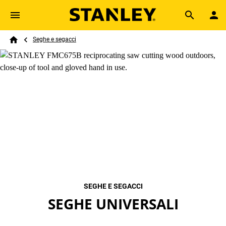
Skip to main content
Breadcrumb
Search
Seghe e segacci
Home
SEGHE E SEGACCI
SEGHE UNIVERSALI