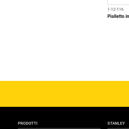
1-12-116
Pialletto i
PRODOTTI
STANLEY