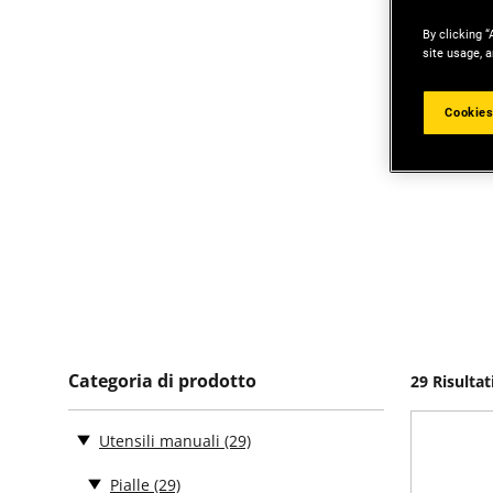
By clicking “
site usage, a
Cookies
Categoria di prodotto
29 Risultat
Utensili manuali
(29)
Pialle
(29)