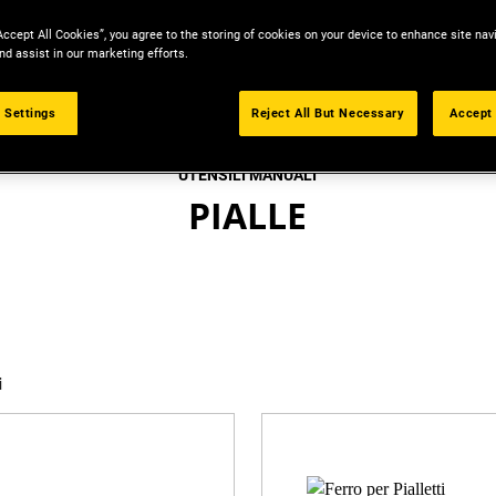
Accept All Cookies”, you agree to the storing of cookies on your device to enhance site nav
nd assist in our marketing efforts.
 Settings
Reject All But Necessary
Accept 
UTENSILI MANUALI
PIALLE
i