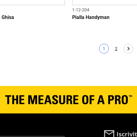
1-12-204
n Ghisa
Pialla Handyman
1
2
Pagina corrente
Page
Iscriv