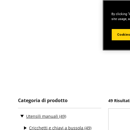
By clicking “
site usage, a
Cookies
Categoria di prodotto
49 Risultat
Utensili manuali
(49)
Cricchetti e chiavi a bussola
(49)