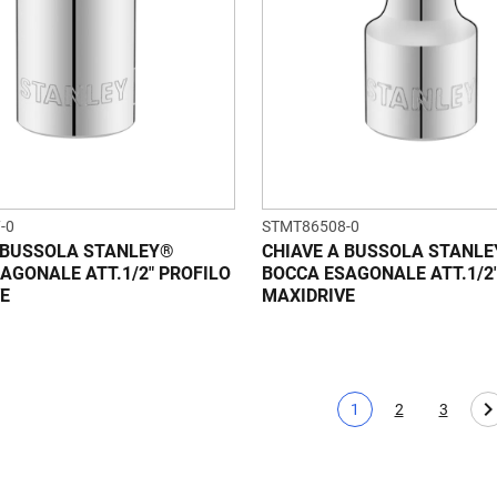
-0
STMT86508-0
 BUSSOLA STANLEY®
CHIAVE A BUSSOLA STANL
AGONALE ATT.1/2" PROFILO
BOCCA ESAGONALE ATT.1/2
E
MAXIDRIVE
1
2
3
Pagina corrente
Page
Page