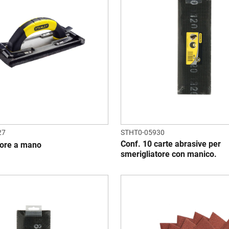
27
STHT0-05930
Conf. 10 carte abrasive per
tore a mano
smerigliatore con manico.