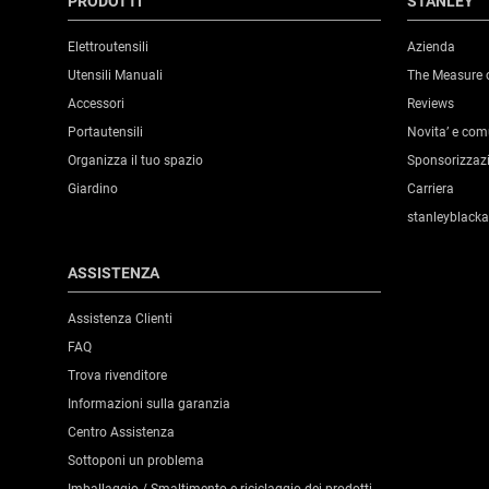
PRODOTTI
STANLEY
Elettroutensili
Azienda
Utensili Manuali
The Measure 
Accessori
Reviews
Portautensili
Novita’ e co
Organizza il tuo spazio
Sponsorizzaz
Giardino
Carriera
stanleyblack
ASSISTENZA
Assistenza Clienti
FAQ
Trova rivenditore
Informazioni sulla garanzia
Centro Assistenza
Sottoponi un problema