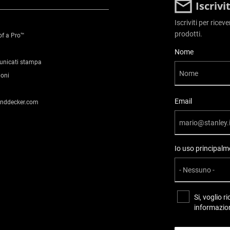
Iscriv
Iscriviti per ricev
prodotti.
of a Pro™
User Details
Nome
municati stampa
ioni
Email
anddecker.com
Io uso principalme
Si, voglio 
informazion