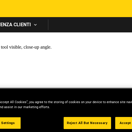
Skip to main content
ENZA CLIENTI
Accept All Cookies”, you agree to the storing of cookies on your device to enhance site nav
nd assist in our marketing efforts.
 Settings
Reject All But Necessary
Accept 