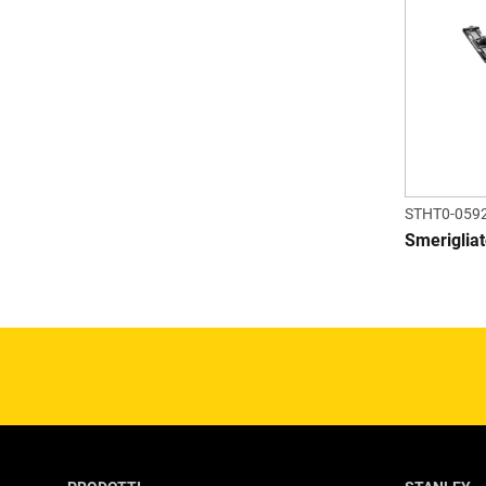
STHT0-059
Smeriglia