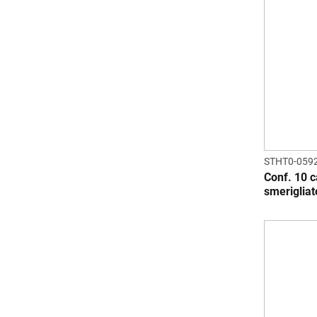
STHT0-059
Conf. 10 c
smeriglia