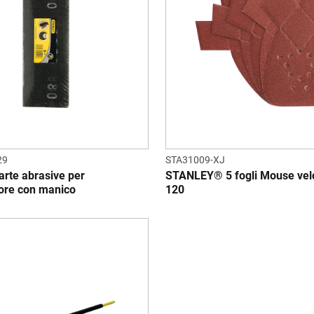
29
STA31009-XJ
arte abrasive per
STANLEY® 5 fogli Mouse vel
tore con manico
120