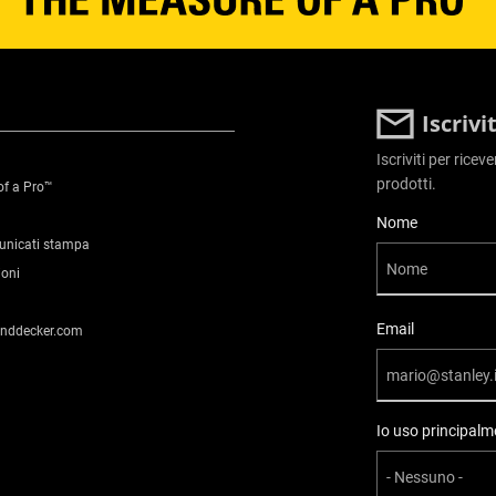
Iscriv
Iscriviti per ricev
prodotti.
of a Pro™
User Details
Nome
municati stampa
ioni
Email
anddecker.com
Io uso principalme