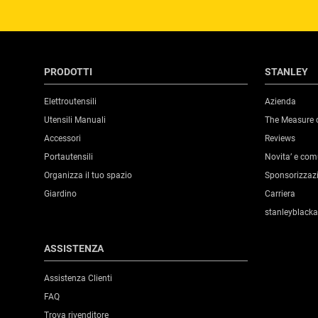
PRODOTTI
STANLEY
Elettroutensili
Azienda
Utensili Manuali
The Measure 
Accessori
Reviews
Portautensili
Novita’ e co
Organizza il tuo spazio
Sponsorizzaz
Giardino
Carriera
stanleyblack
ASSISTENZA
Assistenza Clienti
FAQ
Trova rivenditore