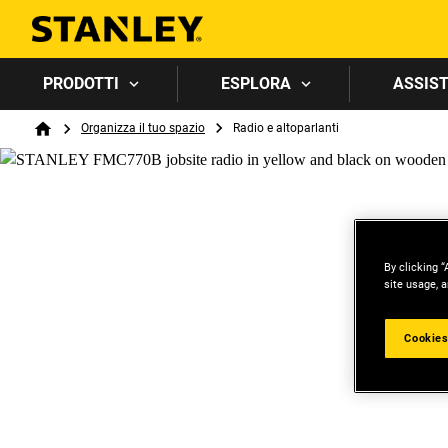
PRODOTTI
ESPLORA
ASSIST
Breadcrumb
Organizza il tuo spazio
Radio e altoparlanti
Home
By clicking “
site usage, a
Cookies