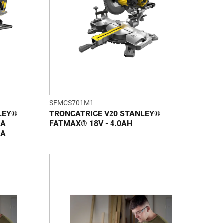
SFMCS701M1
LEY®
TRONCATRICE V20 STANLEY®
ZA
FATMAX® 18V - 4.0AH
IA