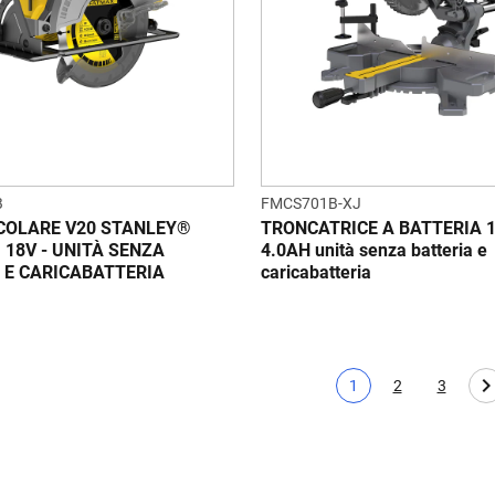
B
FMCS701B-XJ
COLARE V20 STANLEY®
TRONCATRICE A BATTERIA 1
18V - UNITÀ SENZA
4.0AH unità senza batteria e
 E CARICABATTERIA
caricabatteria
1
2
3
Pagina corrente
Page
Page