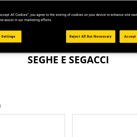
Accept All Cookies”, you agree to the storing of cookies on your device to enhance site nav
nd assist in our marketing efforts.
 Settings
Reject All But Necessary
Accept 
ELETTROUTENSILI
SEGHE E SEGACCI
i