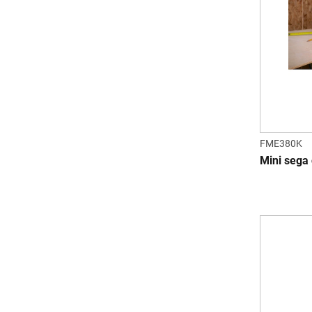
FME380K
Mini sega