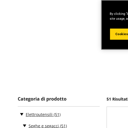
By clicking “
site usage, a
Cookies
Categoria di prodotto
51 Risultat
Elettroutensili
(51)
Seghe e segacci
(51)