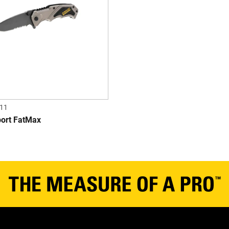
11
port FatMax