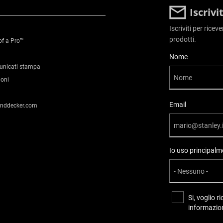
Iscriv
Iscriviti per ricev
prodotti.
of a Pro™
User Details
Nome
municati stampa
ioni
Email
anddecker.com
Io uso principalme
Si, voglio 
informazion