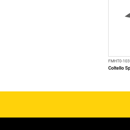
FMHT0-103
Coltello S