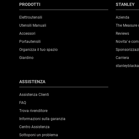
PRODOTTI
STANLEY
Elettroutensili
Azienda
Utensili Manuali
The Measure 
Accessori
Reviews
Portautensili
Novita’ e co
Organizza il tuo spazio
Sponsorizzaz
Giardino
Carriera
stanleyblack
ASSISTENZA
Assistenza Clienti
FAQ
Trova rivenditore
Informazioni sulla garanzia
Centro Assistenza
Sottoponi un problema