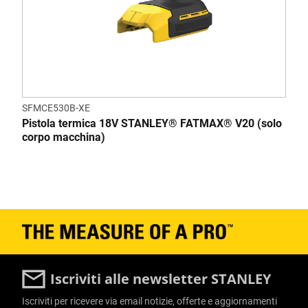
SFMCE530B-XE
Pistola termica 18V STANLEY® FATMAX® V20 (solo
corpo macchina)
Iscriviti alle newsletter STANLEY
Iscriviti per ricevere via email notizie, offerte e aggiornamenti