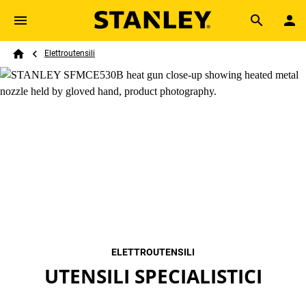
Skip to main content
Breadcrumb
Search
Elettroutensili
Home
ELETTROUTENSILI
UTENSILI SPECIALISTICI