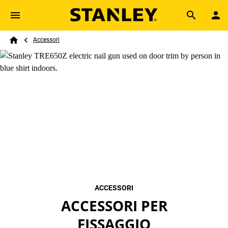
Skip to main content
Breadcrumb
Search
Accessori
Home
ACCESSORI
ACCESSORI PER
FISSAGGIO