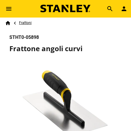
Skip to main content
Breadcrumb
Search
Frattoni
Home
STHT0-05898
Frattone angoli curvi