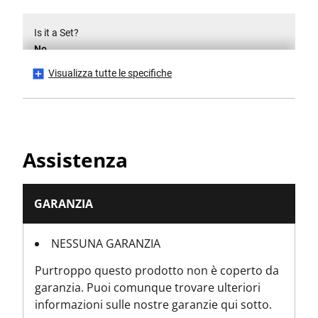
Is it a Set?
No
Visualizza tutte le specifiche
Numero di pezzi
1
Altezza prodotto [in]
Assistenza
3.93701
Altezza prodotto [mm]
GARANZIA
100
NESSUNA GARANZIA
Lunghezza del prodotto [in]
Purtroppo questo prodotto non è coperto da
12.1
garanzia. Puoi comunque trovare ulteriori
informazioni sulle nostre garanzie qui sotto.
Lunghezza del prodotto [mm]