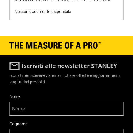
Peso del prodotto
1.003
Nessun documento disponibile
Larghezza del prodotto [in]
5.2
Larghezza del prodotto [mm]
130
Iscriviti alle newsletter STANLEY
Iscriviti per ricevere via email notizie, offerte e aggiornamenti
sugli ultimi prodotti.
User Details
Nome
Cognome