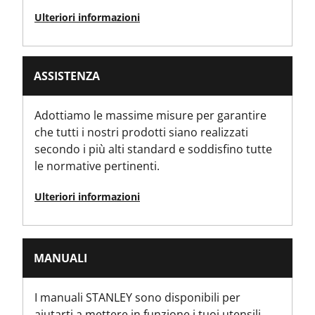
280
Ulteriori informazioni
Peso del prodotto Lordo [Kg]
2
ASSISTENZA
Peso del prodotto Lordo [lbs]
Adottiamo le massime misure per garantire
4
che tutti i nostri prodotti siano realizzati
secondo i più alti standard e soddisfino tutte
Peso del prodotto [Kg]
le normative pertinenti.
2
Ulteriori informazioni
Peso del prodotto
3.774
MANUALI
Larghezza del prodotto [in]
6.3
I manuali STANLEY sono disponibili per
aiutarti a mettere in funzione i tuoi utensili.