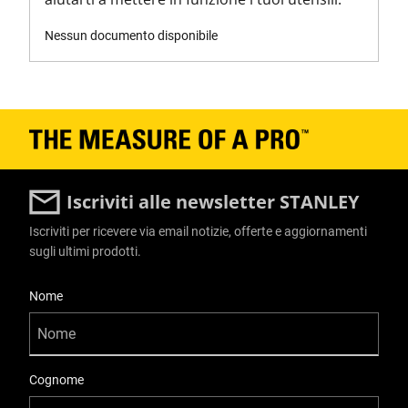
Larghezza del prodotto [mm]
160
Nessun documento disponibile
Iscriviti alle newsletter STANLEY
Iscriviti per ricevere via email notizie, offerte e aggiornamenti
sugli ultimi prodotti.
User Details
Nome
Cognome