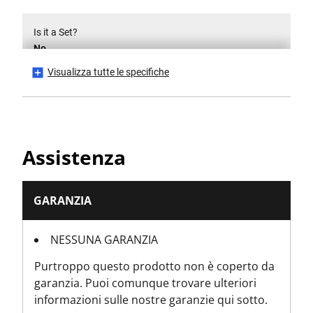
Is it a Set?
No
Visualizza tutte le specifiche
Numero di pezzi
1
Altezza prodotto [in]
Assistenza
2.755907
Altezza prodotto [mm]
GARANZIA
70
NESSUNA GARANZIA
Lunghezza del prodotto [in]
Purtroppo questo prodotto non è coperto da
10.8
garanzia. Puoi comunque trovare ulteriori
informazioni sulle nostre garanzie qui sotto.
Lunghezza del prodotto [mm]