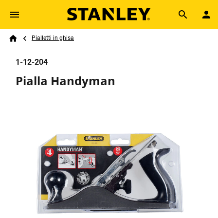
Skip to main content
Breadcrumb
Search
Pialletti in ghisa
Home
1-12-204
Pialla Handyman