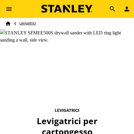
Skip to main content
Breadcrumb
Search
Levigatrici
Home
LEVIGATRICI
Levigatrici per
cartongesso